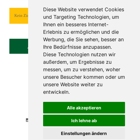
Diese Website verwendet Cookies
Kein Zimmertext 1 definiert
und Targeting Technologien, um
Ihnen ein besseres Internet-
Erlebnis zu ermöglichen und die
Werbung, die Sie sehen, besser an
Anfrage
Online Buchung
Ihre Bedürfnisse anzupassen.
Diese Technologien nutzen wir
außerdem, um Ergebnisse zu
messen, um zu verstehen, woher
unsere Besucher kommen oder um
unsere Website weiter zu
entwickeln.
Gasthaus Überfuhr
Alle akzeptieren
Überfuhrstr. 2
A - 5061 Elsbethen
Ich lehne ab
+43 662 623469
ueberfuhr@wintersteller.or.at
© Made by
gastrodat
•
Cookie Einstellungen
Einstellungen ändern
Datenschutzerklärung
•
Impressum